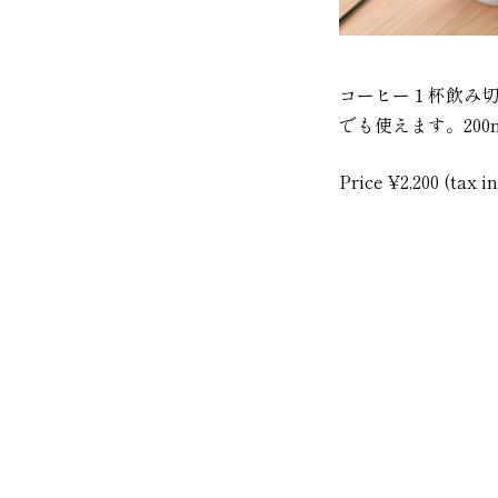
i
d
e
コーヒー１杯飲み
o
でも使えます。20
i
Price ¥2,200 (tax i
n
s
t
a
g
r
a
m